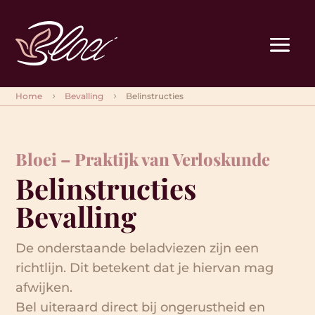
Home
Bevalling
Belinstructies
5
5
Bloei – Praktijk van Verloskunde
Belinstructies
Bevalling
De onderstaande beladviezen zijn een
richtlijn. Dit betekent dat je hiervan mag
afwijken.
Bel uiteraard direct bij ongerustheid en